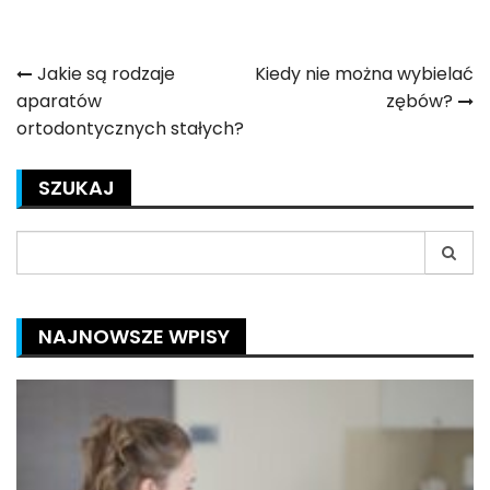
Nawigacja
Jakie są rodzaje
Kiedy nie można wybielać
aparatów
zębów?
wpisu
ortodontycznych stałych?
SZUKAJ
Search
for:
NAJNOWSZE WPISY