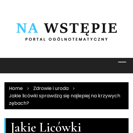
Skip
to
content
Home
Zdrowie i uroda
Jakie licówki sprawdzą się najlepiej na krzywych
zębach?
Jakie Licówki