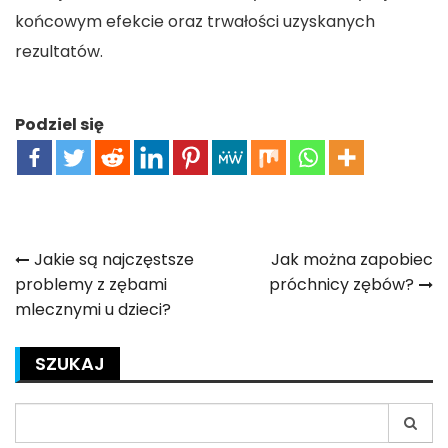
końcowym efekcie oraz trwałości uzyskanych
rezultatów.
Podziel się
Nawigacja
Jakie są najczęstsze
Jak można zapobiec
problemy z zębami
próchnicy zębów?
wpisu
mlecznymi u dzieci?
SZUKAJ
Search
for: