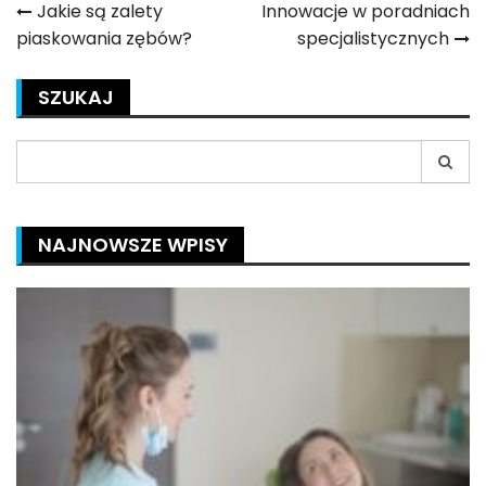
Nawigacja
Jakie są zalety
Innowacje w poradniach
piaskowania zębów?
specjalistycznych
wpisu
SZUKAJ
Search
for:
NAJNOWSZE WPISY