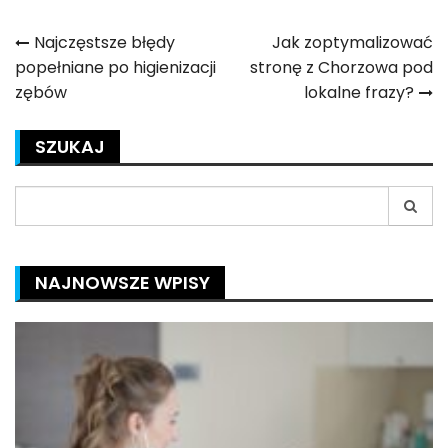
Nawigacja
Najczęstsze błędy
Jak zoptymalizować
popełniane po higienizacji
stronę z Chorzowa pod
wpisu
zębów
lokalne frazy?
SZUKAJ
Search
for:
NAJNOWSZE WPISY