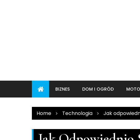
Skip
to
content
BIZNES
DOM I OGRÓD
MOTO
Home
Technologia
Jak odpowiedn
Jak Odpowiednio 