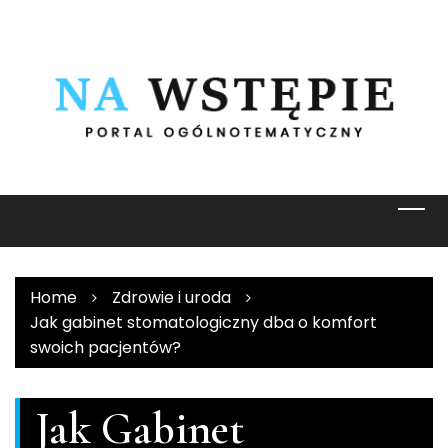
Skip
to
content
Home
Zdrowie i uroda
Jak gabinet stomatologiczny dba o komfort
swoich pacjentów?
Jak Gabinet