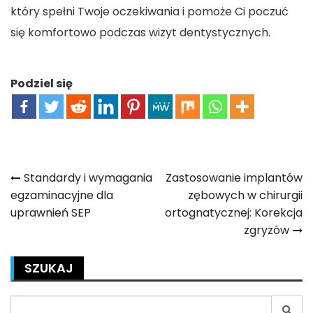
który spełni Twoje oczekiwania i pomoże Ci poczuć
się komfortowo podczas wizyt dentystycznych.
Podziel się
Nawigacja
Standardy i wymagania
Zastosowanie implantów
egzaminacyjne dla
zębowych w chirurgii
wpisu
uprawnień SEP
ortognatycznej: Korekcja
zgryzów
SZUKAJ
Search