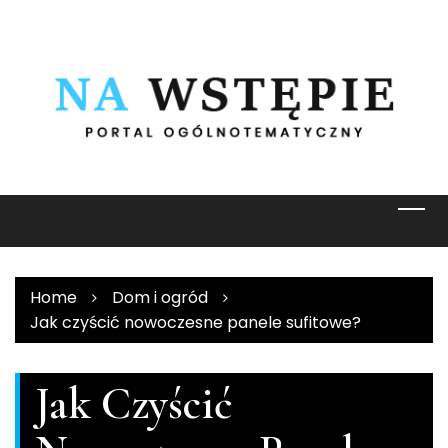
Skip
to
content
Home
Dom i ogród
Jak czyścić nowoczesne panele sufitowe?
Jak Czyścić