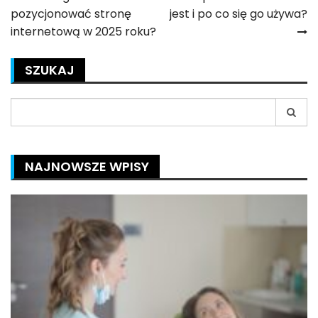
Nawigacja
pozycjonować stronę
jest i po co się go używa?
wpisu
internetową w 2025 roku?
SZUKAJ
Search
for:
NAJNOWSZE WPISY