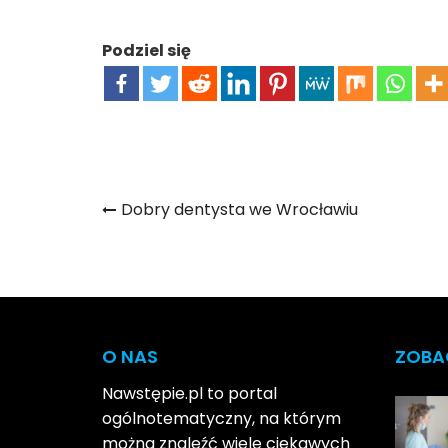
Podziel się
Nawigacja
Dobry dentysta we Wrocławiu
wpisu
O NAS
ZOBA
Nawstępie.pl to portal
ogólnotematyczny, na którym
można znaleźć wiele ciekawych