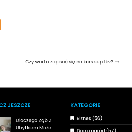
Czy warto zapisać się na kurs sep 1kv?
CZ JESZCZE
KATEGORIE
Biznes
(56)
Dlaczego Ząb Z
Ubytkiem Może
Dom i ogród
(57)