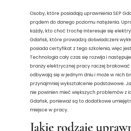
Osoby, które posiadają uprawnienia SEP G
prądem do danego poziomu natężenia. Upraw
każdy, kto choć trochę interesuje się elektr
Gdańsk, które prowadzą doświadczeni wykła
posiada certyfikat z tego szkolenia, więc jes
Technologia cały czas się rozwija i następuj
branży elektrycznej pracy raczej brakować n
odbywają się w jednym dniu i może w nich br
przynajmniej wykształcenie podstawowe. Jak
nie powinien mieć większych problemów z i
Gdańsk
, ponieważ są to dodatkowe umiejętn
miejsce w pracy.
Jakie rodzaje upra