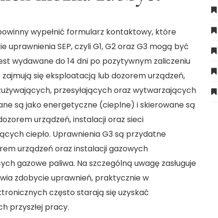
 powinny wypełnić formularz kontaktowy, które
kie uprawnienia SEP, czyli G1, G2 oraz G3 mogą być
jest wydawane do 14 dni po pozytywnym zaliczeniu
e zajmują się eksploatacją lub dozorem urządzeń,
h zużywających, przesyłających oraz wytwarzających
ane są jako energetyczne (cieplne) i skierowane są
dozorem urządzeń, instalacji oraz sieci
ących ciepło. Uprawnienia G3 są przydatne
rem urządzeń oraz instalacji gazowych
cych gazowe paliwa. Na szczególną uwagę zasługuje
żliwia zdobycie uprawnień, praktycznie w
tronicznych często starają się uzyskać
h przyszłej pracy.