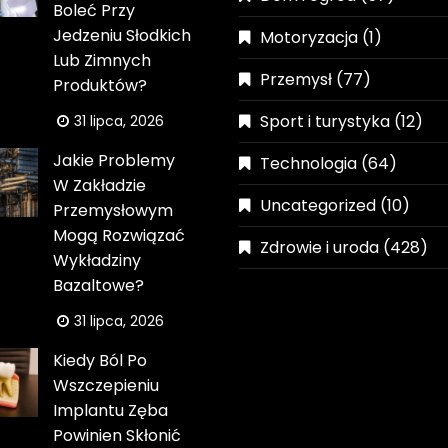
Boleć Przy
Jedzeniu Słodkich
Motoryzacja
(1)
Lub Zimnych
Przemysł
(77)
Produktów?
Sport i turystyka
(12)
31 lipca, 2026
Jakie Problemy
Technologia
(64)
W Zakładzie
Uncategorized
(10)
Przemysłowym
Mogą Rozwiązać
Zdrowie i uroda
(428)
Wykładziny
Bazaltowe?
31 lipca, 2026
Kiedy Ból Po
Wszczepieniu
Implantu Zęba
Powinien Skłonić