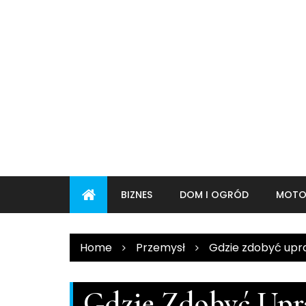
Skip
to
content
BIZNES
DOM I OGRÓD
MOTO
Home
Przemysł
Gdzie zdobyć upr
Gdzie Zdobyć Upr