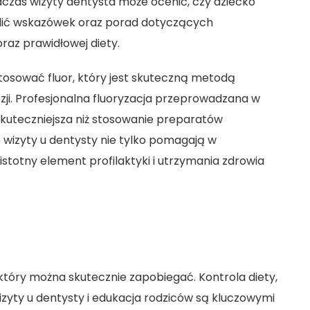
dczas wizyty dentysta może ocenić, czy dziecko
ielić wskazówek oraz porad dotyczących
raz prawidłowej diety.
osować fluor, który jest skuteczną metodą
zji. Profesjonalna fluoryzacja przeprowadzana w
skuteczniejsza niż stosowanie preparatów
wizyty u dentysty nie tylko pomagają w
stotny element profilaktyki i utrzymania zdrowia
 który można skutecznie zapobiegać. Kontrola diety,
izyty u dentysty i edukacja rodziców są kluczowymi