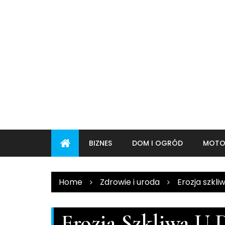
Skip
to
content
BIZNES
DOM I OGRÓD
MOTO
Home
Zdrowie i uroda
Erozja szkli
Erozja Szkliwa U D