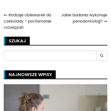
Nawigacja
Rodzaje oblewarek do
Jakie badania wykonuje
czekolady – porównanie
periodontolog?
wpisu
rozwiązań
SZUKAJ
Search
for:
NAJNOWSZE WPISY