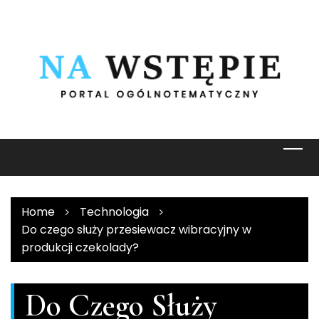
Skip
to
content
Home
Technologia
Do czego służy przesiewacz wibracyjny w
produkcji czekolady?
Do Czego Służy