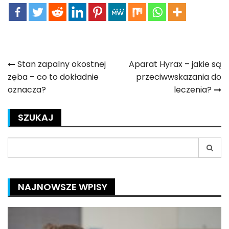
Nawigacja
Stan zapalny okostnej
Aparat Hyrax – jakie są
zęba – co to dokładnie
przeciwwskazania do
wpisu
oznacza?
leczenia?
SZUKAJ
Search
for:
NAJNOWSZE WPISY