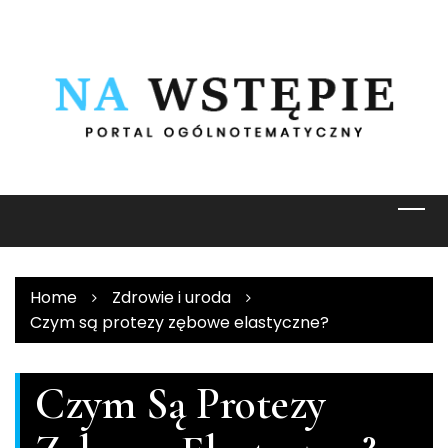
Skip
to
content
Home
Zdrowie i uroda
Czym są protezy zębowe elastyczne?
Czym Są Protezy