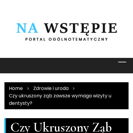
Skip
to
content
Home
Zdrowie i uroda
Czy ukruszony ząb zawsze wymaga wizyty u
dentysty?
Czy Ukruszony Ząb