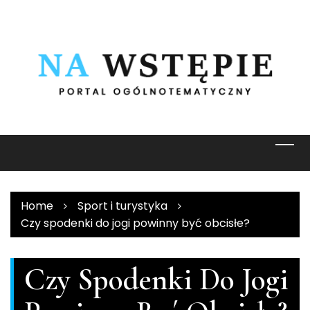
Skip
to
content
Home
Sport i turystyka
Czy spodenki do jogi powinny być obcisłe?
Czy Spodenki Do Jogi