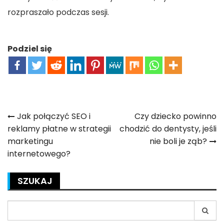
rozpraszało podczas sesji.
Podziel się
Nawigacja
Jak połączyć SEO i
Czy dziecko powinno
reklamy płatne w strategii
chodzić do dentysty, jeśli
wpisu
marketingu
nie boli je ząb?
internetowego?
SZUKAJ
Search
for: