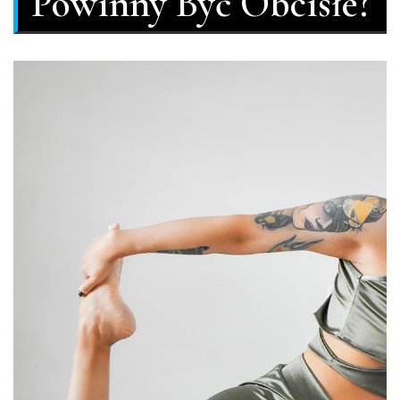
Powinny Być Obcisłe?