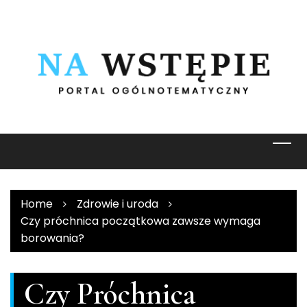
Skip
to
content
Home
Zdrowie i uroda
Czy próchnica początkowa zawsze wymaga
borowania?
Czy Próchnica