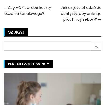
Nawigacja
Czy AOK zwraca koszty
Jak często chodzić do
leczenia kanałowego?
dentysty, aby uniknąć
wpisu
próchnicy zębów?
SZUKAJ
Search
for:
NAJNOWSZE WPISY