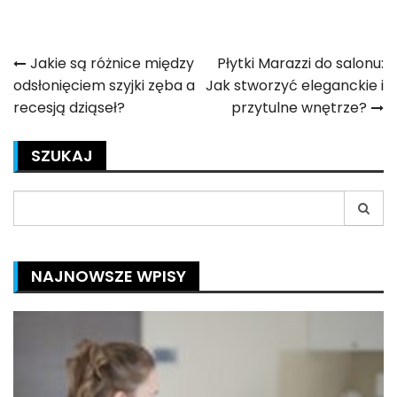
Nawigacja
Jakie są różnice między
Płytki Marazzi do salonu:
odsłonięciem szyjki zęba a
Jak stworzyć eleganckie i
wpisu
recesją dziąseł?
przytulne wnętrze?
SZUKAJ
Search
for:
NAJNOWSZE WPISY