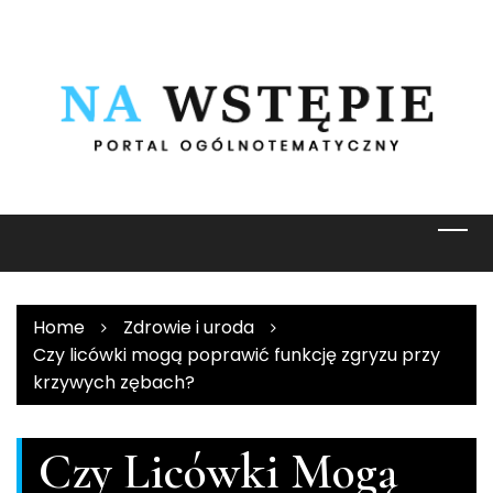
Skip
to
content
Home
Zdrowie i uroda
Czy licówki mogą poprawić funkcję zgryzu przy
krzywych zębach?
Czy Licówki Mogą