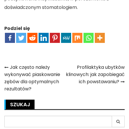
doświadczonym stomatologiem.
Podziel się
Nawigacja
Jak często należy
Profilaktyka ubytków
wykonywać piaskowanie
klinowych: jak zapobiegać
wpisu
zębów dla optymalnych
ich powstawaniu?
rezultatów?
SZUKAJ
Search
for: