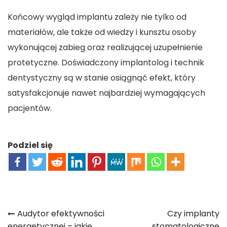
Końcowy wygląd implantu zależy nie tylko od
materiałów, ale także od wiedzy i kunsztu osoby
wykonującej zabieg oraz realizującej uzupełnienie
protetyczne. Doświadczony implantolog i technik
dentystyczny są w stanie osiągnąć efekt, który
satysfakcjonuje nawet najbardziej wymagających
pacjentów.
Podziel się
Nawigacja
Audytor efektywności
Czy implanty
energetycznej – jakie
stomatologiczne