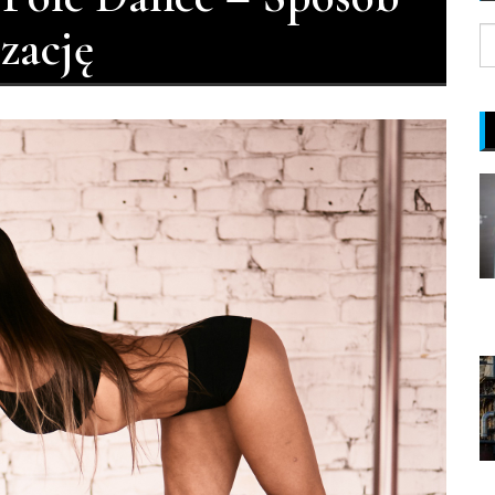
zację
S
fo