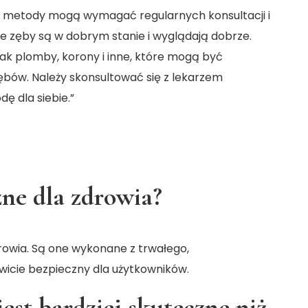
e metody mogą wymagać regularnych konsultacji i
że zęby są w dobrym stanie i wyglądają dobrze.
 jak plomby, korony i inne, które mogą być
ów. Należy skonsultować się z lekarzem
ę dla siebie.”
zne dla zdrowia?
drowia. Są one wykonane z trwałego,
owicie bezpieczny dla użytkowników.
est bardziej skuteczne niż