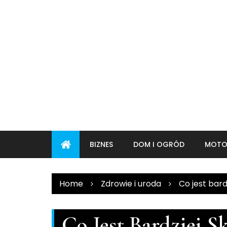
Skip
to
content
BIZNES
DOM I OGRÓD
MOTO
Home
Zdrowie i uroda
Co jest bard
Co Jest Bardziej S