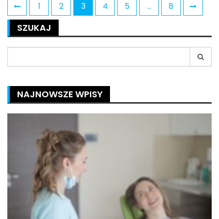
Stronicowanie
1
2
3
4
5
…
8
wpisów
SZUKAJ
Search
for:
NAJNOWSZE WPISY