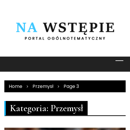
Skip
to
content
Home
Przemysł
Page 3
Kategoria:
Przemysł