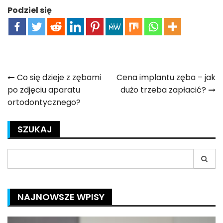
Podziel się
Nawigacja
Co się dzieje z zębami
Cena implantu zęba – jak
po zdjęciu aparatu
dużo trzeba zapłacić?
wpisu
ortodontycznego?
SZUKAJ
Search
for:
NAJNOWSZE WPISY