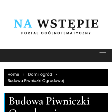
Skip
to
content
Home
Dom i ogród
Budowa Piwniczki Ogrodowej
Budowa Piwniczki