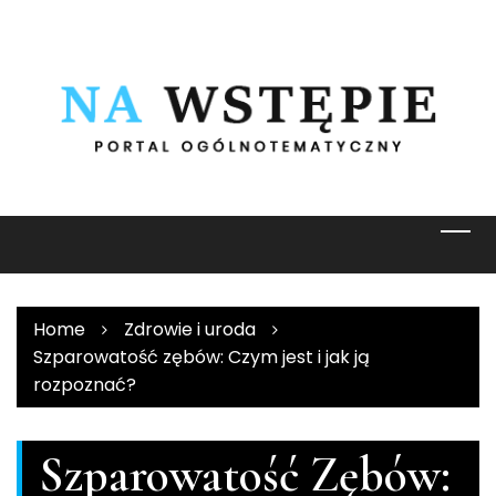
Skip
to
content
Home
Zdrowie i uroda
Szparowatość zębów: Czym jest i jak ją
rozpoznać?
Szparowatość Zębów: