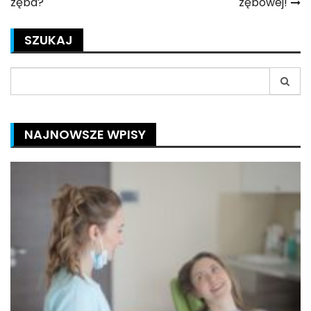
zęba?
zębowej!
SZUKAJ
Search
for:
NAJNOWSZE WPISY