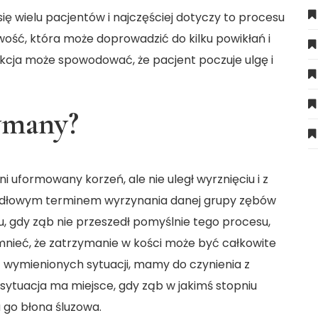
 wielu pacjentów i najczęściej dotyczy to procesu
wość, która może doprowadzić do kilku powikłań i
kcja może spowodować, że pacjent poczuje ulgę i
zymany?
 uformowany korzeń, ale nie uległ wyrznięciu i z
widłowym terminem wyrzynania danej grupy zębów
su, gdy ząb nie przeszedł pomyślnie tego procesu,
mnieć, że zatrzymanie w kości może być całkowite
z wymienionych sytuacji, mamy do czynienia z
ytuacja ma miejsce, gdy ząb w jakimś stopniu
a go błona śluzowa.