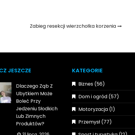
Zabieg resekcji wierzchołka korzenia
CZ JESZCZE
KATEGORIE
Biznes
(56)
Dlaczego Ząb Z
Ubytkiem Może
Dom i ogród
(57)
Boleć Przy
Jedzeniu Słodkich
Motoryzacja
(1)
Lub Zimnych
Przemysł
(77)
Produktów?
Sport i turystyka
(12)
31 lipca, 2026