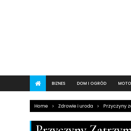
Skip
to
content
BIZNES
DOM I OGRÓD
MOTO
Home
Zdrowie i uroda
Przyczyny 
Przyczyny Zatrzy