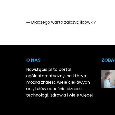
Nawigacja
Dlaczego warto założyć licówki?
wpisu
O NAS
ZOBA
Nawstępie.pl to portal
ogólnotematyczny, na którym
można znaleźć wiele ciekawych
artykułów odnośnie biznesu,
technologii, zdrowia i wiele więcej.