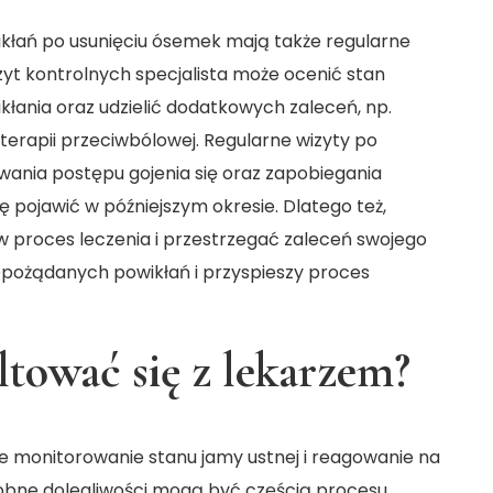
ikłań po usunięciu ósemek mają także regularne
zyt kontrolnych specjalista może ocenić stan
kłania oraz udzielić dodatkowych zaleceń, np.
terapii przeciwbólowej. Regularne wizyty po
wania postępu gojenia się oraz zapobiegania
pojawić w późniejszym okresie. Dlatego też,
w proces leczenia i przestrzegać zaleceń swojego
epożądanych powikłań i przyspieszy proces
ltować się z lekarzem?
ne monitorowanie stanu jamy ustnej i reagowanie na
obne dolegliwości mogą być częścią procesu