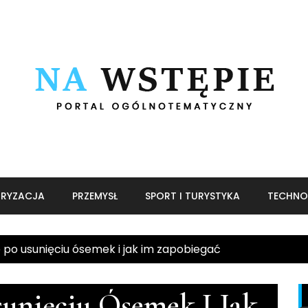
RYZACJA
PRZEMYSŁ
SPORT I TURYSTYKA
TECHNO
 po usunięciu ósemek i jak im zapobiegać
unięciu Ósemek I Jak