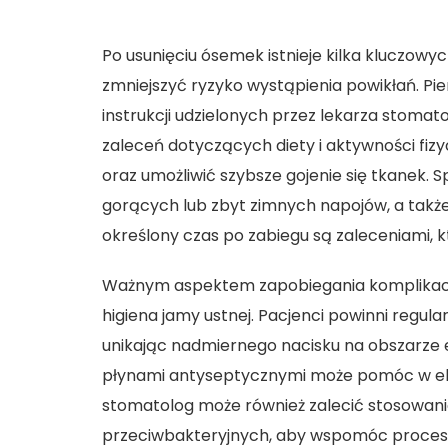
Po usunięciu ósemek istnieje kilka kluczow
zmniejszyć ryzyko wystąpienia powikłań. Pi
instrukcji udzielonych przez lekarza stomat
zaleceń dotyczących diety i aktywności fizy
oraz umożliwić szybsze gojenie się tkanek.
gorących lub zbyt zimnych napojów, a także 
określony czas po zabiegu są zaleceniami, k
Ważnym aspektem zapobiegania komplikacj
higiena jamy ustnej. Pacjenci powinni regul
unikając nadmiernego nacisku na obszarze e
płynami antyseptycznymi może pomóc w elimin
stomatolog może również zalecić stosowanie
przeciwbakteryjnych, aby wspomóc proces g