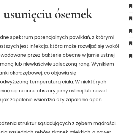
 usunięciu ósemek
odne spektrum potencjalnych powikłań, z którymi
tszych jest infekcja, która może rozwijać się wokół
powodowane przez bakterie obecne w jamie ustnej
amaną lub niewłaściwie zaleczoną ranę. Wynikiem
anki okołozębowej, co objawia się
podwyższoną temperaturą ciała. W niektórych
iać się na inne obszary jamy ustnej lub nawet
 jak zapalenie wsierdzia czy zapalenie opon
zkodzenia struktur sąsiadujących z zębem mądrości.
enia sąsiednich zębów, tkanek miękkich, a nawet