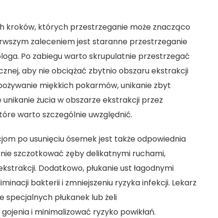
ych kroków, których przestrzeganie może znacząco
erwszym zaleceniem jest staranne przestrzeganie
ologa. Po zabiegu warto skrupulatnie przestrzegać
cznej, aby nie obciążać zbytnio obszaru ekstrakcji
 Spożywanie miękkich pokarmów, unikanie zbyt
unikanie żucia w obszarze ekstrakcji przez
tóre warto szczególnie uwzględnić.
om po usunięciu ósemek jest także odpowiednia
arnie szczotkować zęby delikatnymi ruchami,
kstrakcji. Dodatkowo, płukanie ust łagodnymi
acji bakterii i zmniejszeniu ryzyka infekcji. Lekarz
 specjalnych płukanek lub żeli
ojenia i minimalizować ryzyko powikłań.