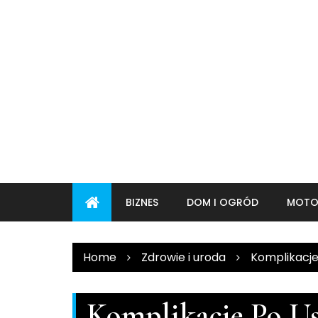
Skip
to
content
BIZNES
DOM I OGRÓD
MOTO
Home
Zdrowie i uroda
Komplikacje
Komplikacje Po Us