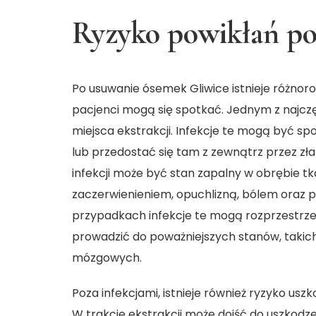
Ryzyko powikłań po
Po
usuwanie ósemek Gliwice
istnieje różnor
pacjenci mogą się spotkać. Jednym z najczęs
miejsca ekstrakcji. Infekcje te mogą być s
lub przedostać się tam z zewnątrz przez zł
infekcji może być stan zapalny w obrębie tk
zaczerwienieniem, opuchlizną, bólem oraz 
przypadkach infekcje te mogą rozprzestrzen
prowadzić do poważniejszych stanów, takich
mózgowych.
Poza infekcjami, istnieje również ryzyko us
W trakcie ekstrakcji może dojść do uszkodz