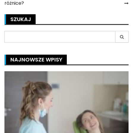
wpisu
różnice?
SZUKAJ
Search
for:
NAJNOWSZE WPISY