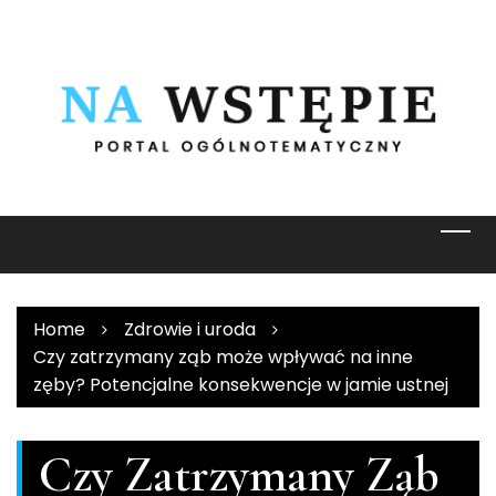
Skip
to
content
Home
Zdrowie i uroda
Czy zatrzymany ząb może wpływać na inne
zęby? Potencjalne konsekwencje w jamie ustnej
Czy Zatrzymany Ząb